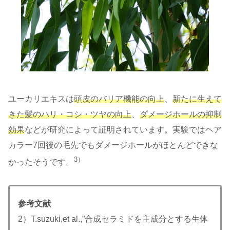
ユーカリエキスは
頭皮のバリア機能の向上
、
新たに生えて
きた髪のハリ・コシ・ツヤの向上
、
ダメージホールの抑制
効果
などが研究によって証明されています。実験ではヘア
カラー7回後の毛先でもダメージホールがほとんどできな
3）
かったそうです。
参考文献
2）T.suzuki,et al.,”合成セラミドを主成分とする生体