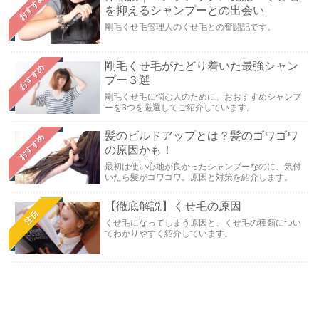
おすすめ
を抑えるシャンプーとの出会い
剛毛くせ毛管理人のくせ毛との奮闘記です。
剛毛くせ毛がたどり着いた最強シャン
おすすめ
プー３選
剛毛くせ毛に悩む人のために、おおすすめシャンプ
ーを3つを厳選してご紹介しています。
髪のビルドアップとは？髪のゴワゴワ
おすすめ
の原因かも！
最初は使い心地が良かったシャンプーなのに、気付
いたら髪がゴワゴワ。原因と対策を紹介します。
【徹底解説】くせ毛の原因
注目
くせ毛になってしまう原因と、くせ毛の種類につい
てわかりやすく紹介しています。