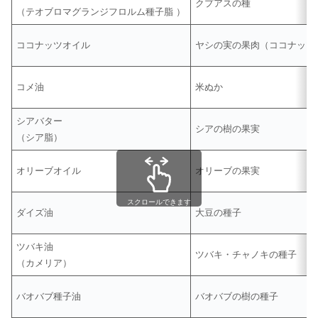
クプアスの種
（テオブロマグランジフロルム種子脂 ）
ココナッツオイル
ヤシの実の果肉（ココナッツ
コメ油
米ぬか
シアバター
シアの樹の果実
（シア脂）
オリーブオイル
オリーブの果実
スクロールできます
ダイズ油
大豆の種子
ツバキ油
ツバキ・チャノキの種子
（カメリア）
バオバブ種子油
バオバブの樹の種子